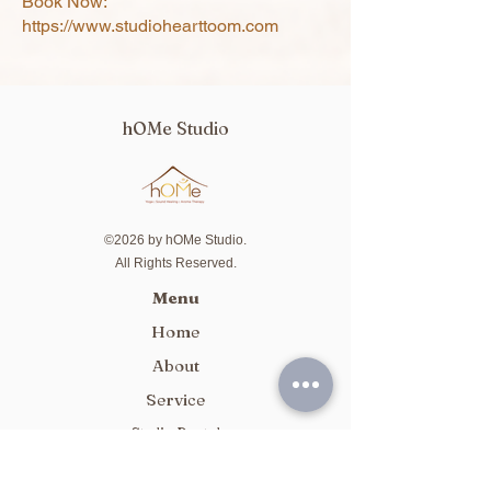
Book Now:
https://www.studiohearttoom.com
hOMe Studio
©2026 by hOMe Studio.
All Rights Reserved.
Menu
Home
About
Service
Studio Rental
Package