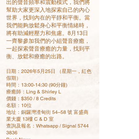
出的聲音頻率和震動模式，我們將
幫助大家更深入地探索自己的內心
世界，找到內在的平靜和平衡。當
我們能夠放鬆身心和平衡情緒時，
將有助減輕壓力和焦慮。8月13日
一齊黎參加我們的小組聲音療癒，
一起探索聲音療癒的力量，找到平
衡、放鬆和療癒的出路。
日期：2026年5月25日 （星期一，紅色
假期）
時間：13:00-14:30 (90分鐘)
療癒師：Ling & Shirley L
價錢：$350 / 8 Credits
名額：10位
地址：銅鑼灣渣甸街 54–58 號 富盛商
業大廈 13樓 C & D 室
查詢及報名：Whatsapp / Signal
5744
3836