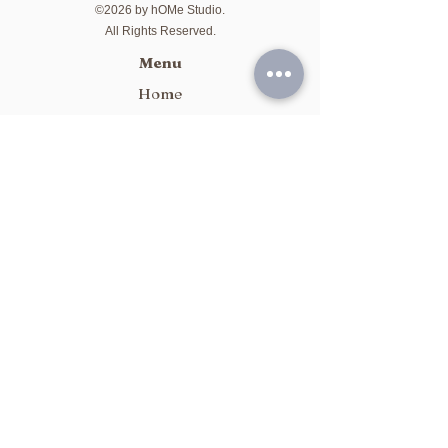
©2026 by hOMe Studio.
All Rights Reserved.
Menu
Home
About
Service
Studio Rental
Package
Class Schedule
Contact Us
Whatsapp / Signal:
5744 3836
Email:
h2o@studiohearttoom.com
Address:
Flat C & D, 13/F, Prosperous